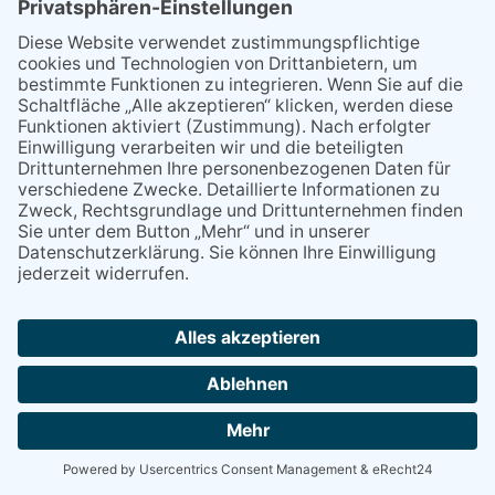
gewähren, welche die Reservierung direkt
beim Festzelt oder im Rahmen einer
zulässigen Weitergabe nach Ziffer 7.3
erworben haben. Das Festzelt gewährt daher
nur denjenigen Personen das Recht, die
jeweilige Veranstaltung zu besuchen
(nachfolgend: „Besuchsrecht“), die entweder
durch auf die Reservierungsbestätigung oder
Einlassbänder gedruckten
Individualisierungsmerkmale (z.B.
Namensaufdruck) identifizierbar sind oder die
nach Ziffer 7.3 Reservierungen zulässig
erworben haben. Zum Nachweis seiner
Identität hat der jeweilige Besucher ein
geeignetes amtliches Identifikationsdokument