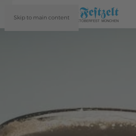
Skip to main content