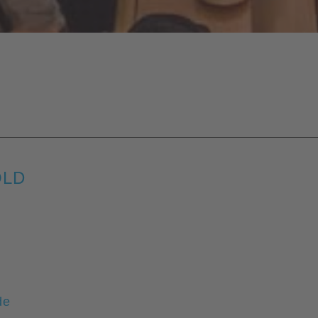
OLD
de